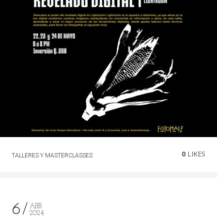
0
LIKES
TALLERES Y MASTERCLASSES
6
ABR
2024