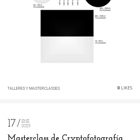
0
LIKES
TALLERES Y MASTERCLASSES
17
ENE
2025
Masterclass de Cryptofotografía